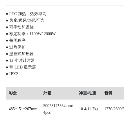
● PTC 加热，热效率高
● 风扇/暖风/热风可选
● 可手动和遥控
● 额定功率：1100W/ 2000W
● 每周程序
● 过热保护
● 壁挂式加热器
● 12 小时计时器
● 带 LED 显示屏
● IPX2
彩盒
外箱
净重/毛重
包装
500*317*554mm/
485*151*267mm
10.4/11.2kg
1230/2600/305
4pcs