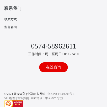
联系我们
联系方式
留言咨询
0574-58962611
工作时间：周一至周日 00:00-24:00
在线咨询
© 2024 开云体育·(中国)官方网站
浙ICP备14005208号-1
SEO标签
|
营业执照
| 网站建设：中企动力 宁波